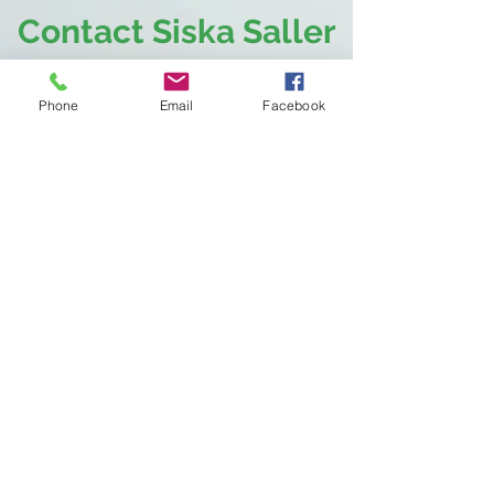
Contact Siska Saller
Heldenstraat 48
Phone
Email
Facebook
3200 Gelrode
0496/56.99.87
siska@aboveandbeyond
.be