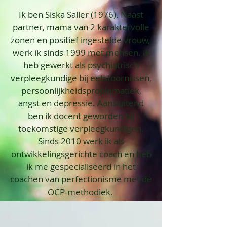
Ik ben Siska Saller (1976). Naast
partner, mama van 2 karaktervolle
zonen en positief ingestelde vrouw,
werk ik sinds 1999 met mensen. Ik
heb gewerkt als psychiatrisch
verpleegkundige bij eetstoornissen,
persoonlijkheidsproblematiek,
angst en depressie. Aansluitend
ben ik docent geworden bij
toekomstige verpleegkundigen.
Sinds 2010 werk ik als
ontwikkelingsgerichte coach en heb
ik me gespecialiseerd in het
coachen van perfectionisme met de
OCP-methodiek.